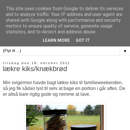
This site uses cookies from Google to deliver its services
and to analyze traffic. Your IP address and user-agent are
shared with Google along with performance and security
metrics to ensure quality of service, generate usage
sweet potatoes
statistics, and to detect and address abuse.
LEARN MORE
GOT IT
▼
tirsdag den 18. oktober 2011
lækre kiks/knækbrød
Min svigermor havde bagt lækre kiks til familieweekenden,
så jeg fik sådan lyst til selv at bage en portion i går aftes. De
er altså bare rigtig gode og nemme at lave.