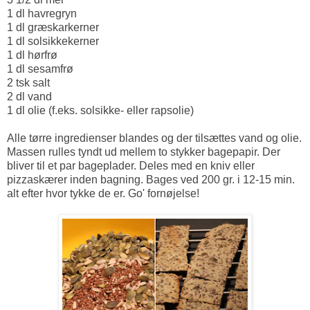
1 dl havregryn
1 dl græskarkerner
1 dl solsikkekerner
1 dl hørfrø
1 dl sesamfrø
2 tsk salt
2 dl vand
1 dl olie (f.eks. solsikke- eller rapsolie)
Alle tørre ingredienser blandes og der tilsættes vand og olie.
Massen rulles tyndt ud mellem to stykker bagepapir. Der
bliver til et par bageplader. Deles med en kniv eller
pizzaskærer inden bagning. Bages ved 200 gr. i 12-15 min.
alt efter hvor tykke de er. Go' fornøjelse!