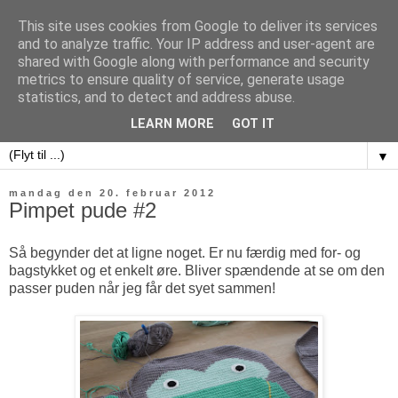
This site uses cookies from Google to deliver its services
and to analyze traffic. Your IP address and user-agent are
shared with Google along with performance and security
metrics to ensure quality of service, generate usage
sweet potatoes
statistics, and to detect and address abuse.
LEARN MORE
GOT IT
▼
mandag den 20. februar 2012
Pimpet pude #2
Så begynder det at ligne noget. Er nu færdig med for- og
bagstykket og et enkelt øre. Bliver spændende at se om den
passer puden når jeg får det syet sammen!