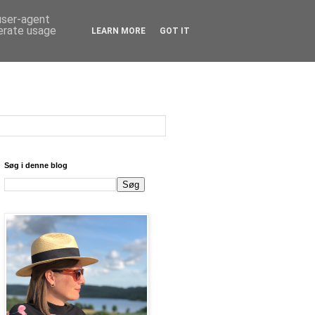
 user-agent
nerate usage
LEARN MORE
GOT IT
Søg i denne blog