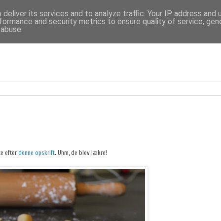
deliver its services and to analyze traffic. Your IP address and
formance and security metrics to ensure quality of service, ge
 abuse.
s
te efter
denne opskrift
. Uhm, de blev lækre!