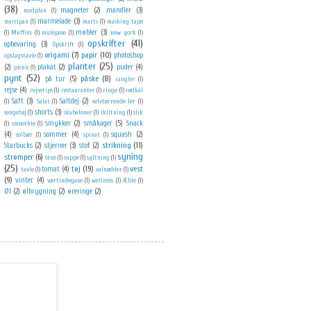
(38)
magneter
(2)
mandler
(3)
madplan
(1)
marmelade
(3)
marcipan
(1)
marts
(1)
masking tape
møbler
(3)
(1)
Muffins
(1)
mulepose
(1)
new york
(1)
opskrifter
(41)
opbevaring
(3)
Opskrift
(1)
origami
(7)
papir
(10)
photoshop
opslagstavle
(1)
planter
(25)
(2)
plakat
(2)
puder
(4)
picnic
(1)
pynt
(52)
påske
(8)
på tur
(5)
rangler
(1)
rejse
(4)
rejsetips
(1)
restauranter
(1)
ringe
(1)
rødkål
Saft
(3)
Saltdej
(2)
(1)
Salat
(1)
selvtørrende ler
(1)
shorts
(3)
sengetøj
(1)
skabeloner
(1)
skiltning
(1)
slik
smykker
(2)
småkager
(5)
Snack
(1)
smoothie
(1)
(4)
sommer
(4)
squash
(2)
solbær
(1)
spinat
(1)
strikning
(11)
Starbucks
(2)
stjerner
(3)
stof
(2)
syning
strømper
(6)
stue
(1)
suppe
(1)
syltning
(1)
(25)
tøj
(19)
vest
tomat
(4)
tavle
(1)
valnødder
(1)
(9)
vinter
(4)
værtindegave
(1)
wellness
(1)
Æble
(1)
Øl
(2)
ølbrygning
(2)
øreringe
(2)