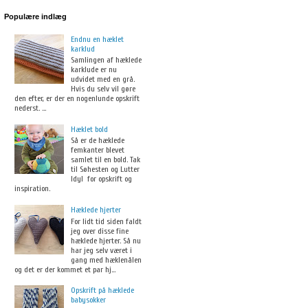
Populære indlæg
Endnu en hæklet
karklud
Samlingen af hæklede
karklude er nu
udvidet med en grå.
Hvis du selv vil gøre
den efter, er der en nogenlunde opskrift
nederst. ...
Hæklet bold
Så er de hæklede
femkanter blevet
samlet til en bold. Tak
til Søhesten og Lutter
Idyl for opskrift og
inspiration.
Hæklede hjerter
For lidt tid siden faldt
jeg over disse fine
hæklede hjerter. Så nu
har jeg selv været i
gang med hæklenålen
og det er der kommet et par hj...
Opskrift på hæklede
babysokker