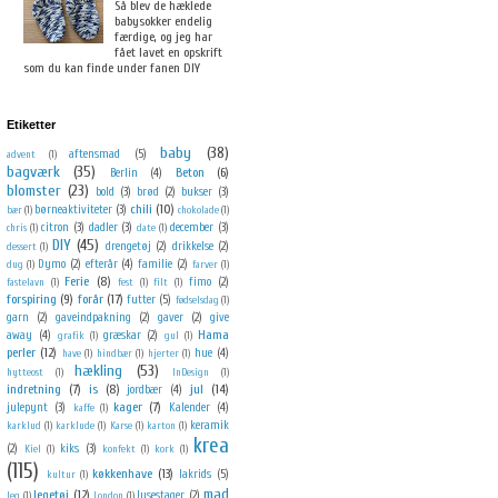
Så blev de hæklede
babysokker endelig
færdige, og jeg har
fået lavet en opskrift
som du kan finde under fanen DIY
Etiketter
baby
(38)
aftensmad
(5)
advent
(1)
bagværk
(35)
Beton
(6)
Berlin
(4)
blomster
(23)
bold
(3)
brød
(2)
bukser
(3)
chili
(10)
børneaktiviteter
(3)
bær
(1)
chokolade
(1)
citron
(3)
dadler
(3)
december
(3)
chris
(1)
date
(1)
DIY
(45)
drengetøj
(2)
drikkelse
(2)
dessert
(1)
Dymo
(2)
efterår
(4)
familie
(2)
dug
(1)
farver
(1)
Ferie
(8)
fimo
(2)
fastelavn
(1)
fest
(1)
filt
(1)
forspiring
(9)
forår
(17)
futter
(5)
fødselsdag
(1)
garn
(2)
gaveindpakning
(2)
gaver
(2)
give
Hama
away
(4)
græskar
(2)
grafik
(1)
gul
(1)
perler
(12)
hue
(4)
have
(1)
hindbær
(1)
hjerter
(1)
hækling
(53)
hytteost
(1)
InDesign
(1)
indretning
(7)
is
(8)
jul
(14)
jordbær
(4)
kager
(7)
julepynt
(3)
Kalender
(4)
kaffe
(1)
keramik
karklud
(1)
karklude
(1)
Karse
(1)
karton
(1)
krea
(2)
kiks
(3)
Kiel
(1)
konfekt
(1)
kork
(1)
(115)
køkkenhave
(13)
lakrids
(5)
kultur
(1)
mad
legetøj
(12)
lysestager
(2)
leg
(1)
London
(1)