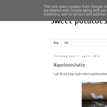
This site uses cookies from Google to 
are shared with Google along with per
statistics, and to detect and address
sweet potatoe
Blog
DIY
tirsdag den 3. april 2012
Napoleonshatte
I går fik jeg bagt nogle lækre napoleonshat