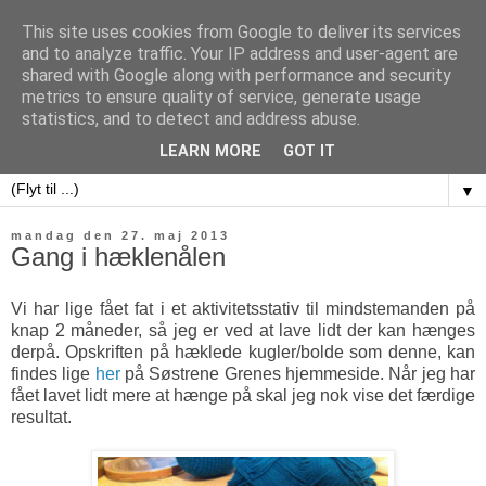
This site uses cookies from Google to deliver its services
and to analyze traffic. Your IP address and user-agent are
shared with Google along with performance and security
metrics to ensure quality of service, generate usage
sweet potatoes
statistics, and to detect and address abuse.
LEARN MORE
GOT IT
▼
mandag den 27. maj 2013
Gang i hæklenålen
Vi har lige fået fat i et aktivitetsstativ til mindstemanden på
knap 2 måneder, så jeg er ved at lave lidt der kan hænges
derpå. Opskriften på hæklede kugler/bolde som denne, kan
findes lige
her
på Søstrene Grenes hjemmeside. Når jeg har
fået lavet lidt mere at hænge på skal jeg nok vise det færdige
resultat.