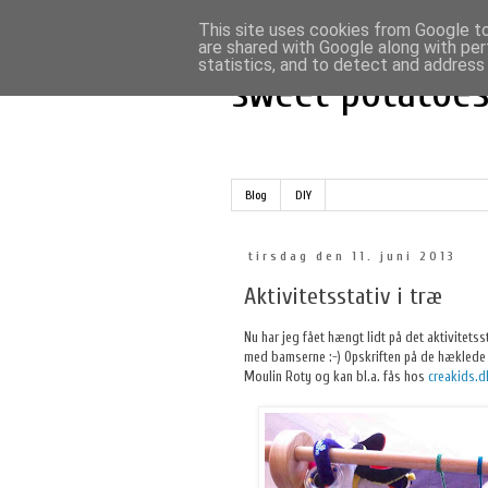
This site uses cookies from Google to 
are shared with Google along with per
statistics, and to detect and address
sweet potatoe
Blog
DIY
tirsdag den 11. juni 2013
Aktivitetsstativ i træ
Nu har jeg fået hængt lidt på det aktivitets
med bamserne :-) Opskriften på de hæklede
Moulin Roty og kan bl.a. fås hos
creakids.d