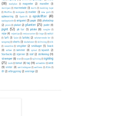
(38)
magneter
(2)
mandler
(3)
madplan
(1)
marmelade
(3)
marcipan
(1)
marts
(1)
masking tape
møbler
(3)
(1)
Muffins
(1)
mulepose
(1)
new york
(1)
opskrifter
(41)
opbevaring
(3)
Opskrift
(1)
origami
(7)
papir
(10)
photoshop
opslagstavle
(1)
planter
(25)
(2)
plakat
(2)
puder
(4)
picnic
(1)
pynt
(52)
påske
(8)
på tur
(5)
rangler
(1)
rejse
(4)
rejsetips
(1)
restauranter
(1)
ringe
(1)
rødkål
Saft
(3)
Saltdej
(2)
(1)
Salat
(1)
selvtørrende ler
(1)
shorts
(3)
sengetøj
(1)
skabeloner
(1)
skiltning
(1)
slik
smykker
(2)
småkager
(5)
Snack
(1)
smoothie
(1)
(4)
sommer
(4)
squash
(2)
solbær
(1)
spinat
(1)
strikning
(11)
Starbucks
(2)
stjerner
(3)
stof
(2)
syning
strømper
(6)
stue
(1)
suppe
(1)
syltning
(1)
(25)
tøj
(19)
vest
tomat
(4)
tavle
(1)
valnødder
(1)
(9)
vinter
(4)
værtindegave
(1)
wellness
(1)
Æble
(1)
Øl
(2)
ølbrygning
(2)
øreringe
(2)