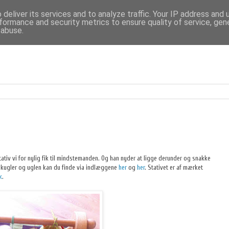
deliver its services and to analyze traffic. Your IP address and
formance and security metrics to ensure quality of service, ge
 abuse.
s
stativ vi for nylig fik til mindstemanden. Og han nyder at ligge derunder og snakke
 kugler og uglen kan du finde via indlæggene
her
og
her
. Stativet er af mærket
k
.