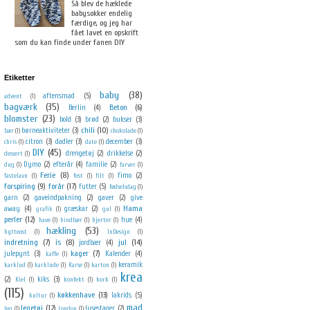
Så blev de hæklede
babysokker endelig
færdige, og jeg har
fået lavet en opskrift
som du kan finde under fanen DIY
Etiketter
baby
(38)
aftensmad
(5)
advent
(1)
bagværk
(35)
Beton
(6)
Berlin
(4)
blomster
(23)
bold
(3)
brød
(2)
bukser
(3)
chili
(10)
børneaktiviteter
(3)
bær
(1)
chokolade
(1)
citron
(3)
dadler
(3)
december
(3)
chris
(1)
date
(1)
DIY
(45)
drengetøj
(2)
drikkelse
(2)
dessert
(1)
Dymo
(2)
efterår
(4)
familie
(2)
dug
(1)
farver
(1)
Ferie
(8)
fimo
(2)
fastelavn
(1)
fest
(1)
filt
(1)
forspiring
(9)
forår
(17)
futter
(5)
fødselsdag
(1)
garn
(2)
gaveindpakning
(2)
gaver
(2)
give
Hama
away
(4)
græskar
(2)
grafik
(1)
gul
(1)
perler
(12)
hue
(4)
have
(1)
hindbær
(1)
hjerter
(1)
hækling
(53)
hytteost
(1)
InDesign
(1)
indretning
(7)
is
(8)
jul
(14)
jordbær
(4)
kager
(7)
julepynt
(3)
Kalender
(4)
kaffe
(1)
keramik
karklud
(1)
karklude
(1)
Karse
(1)
karton
(1)
krea
(2)
kiks
(3)
Kiel
(1)
konfekt
(1)
kork
(1)
(115)
køkkenhave
(13)
lakrids
(5)
kultur
(1)
mad
legetøj
(12)
lysestager
(2)
leg
(1)
London
(1)