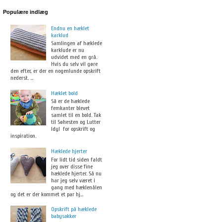
Populære indlæg
Endnu en hæklet
karklud
Samlingen af hæklede
karklude er nu
udvidet med en grå.
Hvis du selv vil gøre
den efter, er der en nogenlunde opskrift
nederst. ...
Hæklet bold
Så er de hæklede
femkanter blevet
samlet til en bold. Tak
til Søhesten og Lutter
Idyl for opskrift og
inspiration.
Hæklede hjerter
For lidt tid siden faldt
jeg over disse fine
hæklede hjerter. Så nu
har jeg selv været i
gang med hæklenålen
og det er der kommet et par hj...
Opskrift på hæklede
babysokker