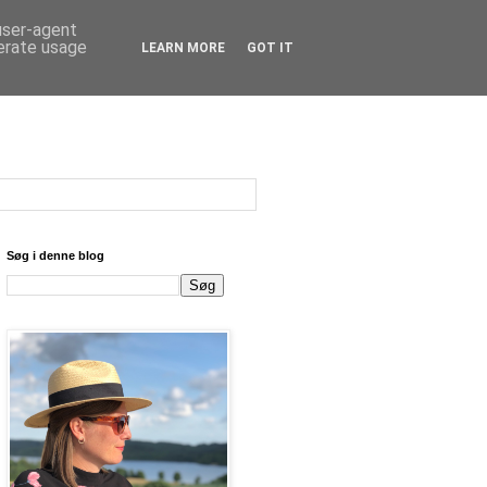
 user-agent
nerate usage
LEARN MORE
GOT IT
Søg i denne blog