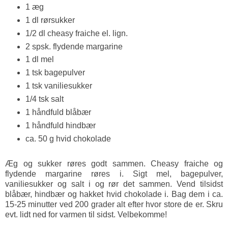
1 æg
1 dl rørsukker
1/2 dl cheasy fraiche el. lign.
2 spsk. flydende margarine
1 dl mel
1 tsk bagepulver
1 tsk vaniliesukker
1/4 tsk salt
1 håndfuld blåbær
1 håndfuld hindbær
ca. 50 g hvid chokolade
Æg og sukker røres godt sammen. Cheasy fraiche og
flydende margarine røres i. Sigt mel, bagepulver,
vaniliesukker og salt i og rør det sammen. Vend tilsidst
blåbær, hindbær og hakket hvid chokolade i. Bag dem i ca.
15-25 minutter ved 200 grader alt efter hvor store de er. Skru
evt. lidt ned for varmen til sidst. Velbekomme!