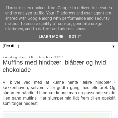
This site uses cookies from Google to deliver its services
and to analyze traffic. Your IP address and user-agent are
shared with Google along with performance and security
metrics to ensure quality of service, generate usage
sweet potatoes
statistics, and to detect and address abuse.
LEARN MORE
GOT IT
▼
søndag den 20. oktober 2013
Muffins med hindbær, blåbær og hvid
chokolade
Vi bliver ved med at kunne hente lækre hindbær i
køkkenhaven, selvom vi er godt i gang med efteråret. Og
sådan en håndfuld hindbær kunne man da passende smide
i en gang muffins. Har slumpet mig lidt frem til en opskrift
som følger nederst.