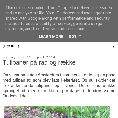
This site uses cookies from Google to deliver its services
and to analyze traffic. Your IP address and user-agent are
shared with Google along with performance and security
metrics to ensure quality of service, generate usage
sweet potatoes
statistics, and to detect and address abuse.
LEARN MORE
GOT IT
▼
fredag den 11. april 2014
Tulipaner på rad og række
Da vi var på ferie i Amsterdam i sommers, købte jeg en pose
med tulipanløg som blev lagt i efteråret. Og nu skyder der
lækre knitrende tulipaner op i vejret. De er endnu ikke
sprunget ud, men mon ikke et par dages indendørs varme
får dem til det.