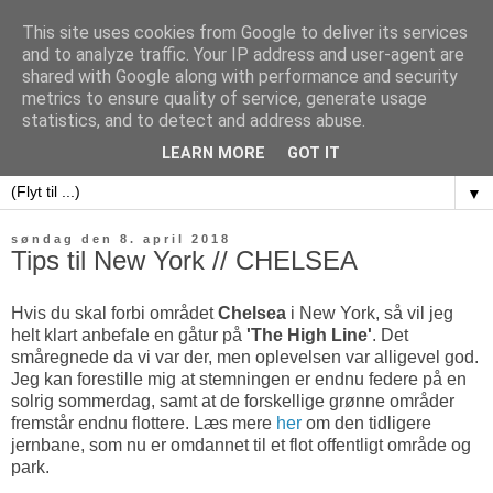
This site uses cookies from Google to deliver its services
and to analyze traffic. Your IP address and user-agent are
shared with Google along with performance and security
metrics to ensure quality of service, generate usage
sweet potatoes
statistics, and to detect and address abuse.
LEARN MORE
GOT IT
▼
søndag den 8. april 2018
Tips til New York // CHELSEA
Hvis du skal forbi området
Chelsea
i New York, så vil jeg
helt klart anbefale en gåtur på
'The High Line'
. Det
småregnede da vi var der, men oplevelsen var alligevel god.
Jeg kan forestille mig at stemningen er endnu federe på en
solrig sommerdag, samt at de forskellige grønne områder
fremstår endnu flottere. Læs mere
her
om den tidligere
jernbane, som nu er omdannet til et flot offentligt område og
park.