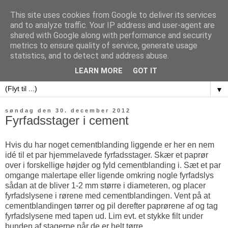
This site uses cookies from Google to deliver its services
and to analyze traffic. Your IP address and user-agent are
shared with Google along with performance and security
metrics to ensure quality of service, generate usage
sweet potatoes
statistics, and to detect and address abuse.
LEARN MORE
GOT IT
▼
søndag den 30. december 2012
Fyrfadsstager i cement
Hvis du har noget cementblanding liggende er her en nem
idé til et par hjemmelavede fyrfadsstager. Skær et paprør
over i forskellige højder og fyld cementblanding i. Sæt et par
omgange malertape eller ligende omkring nogle fyrfadslys
sådan at de bliver 1-2 mm større i diameteren, og placer
fyrfadslysene i rørene med cementblandingen. Vent på at
cementblandingen tørrer og pil derefter paprørene af og tag
fyrfadslysene med tapen ud. Lim evt. et stykke filt under
bunden af stagerne når de er helt tørre.